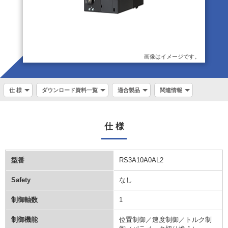
画像はイメージです。
仕 様
ダウンロード資料一覧
適合製品
関連情報
仕 様
型番
RS3A10A0AL2
Safety
なし
制御軸数
1
制御機能
位置制御／速度制御／トルク制