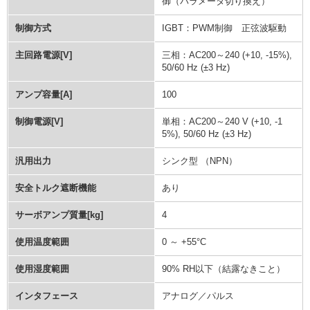
御（パラメータ切り換え）
制御方式
IGBT：PWM制御 正弦波駆動
主回路電源[V]
三相：AC200～240 (+10, -15%),
50/60 Hz (±3 Hz)
アンプ容量[A]
100
制御電源[V]
単相：AC200～240 V (+10, -1
5%), 50/60 Hz (±3 Hz)
汎用出力
シンク型 （NPN）
安全トルク遮断機能
あり
サーボアンプ質量[kg]
4
使用温度範囲
0 ～ +55°C
使用湿度範囲
90% RH以下（結露なきこと）
インタフェース
アナログ／パルス