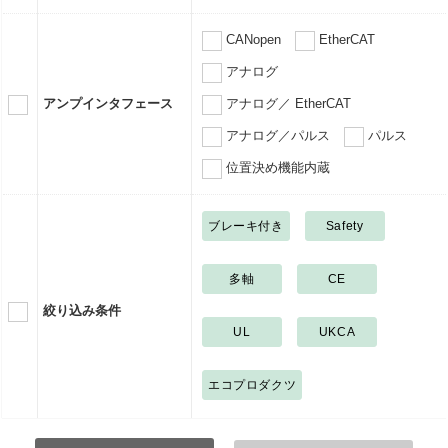
CANopen
EtherCAT
アナログ
アンプインタフェース
アナログ／ EtherCAT
アナログ／パルス
パルス
位置決め機能内蔵
ブレーキ付き
Safety
多軸
CE
絞り込み条件
UL
UKCA
エコプロダクツ