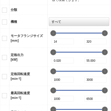
分類
機種
モータフランジサイズ
[mm]
定格出力
[kW]
定格回転速度
[min
-1
]
最高回転速度
[min
-1
]