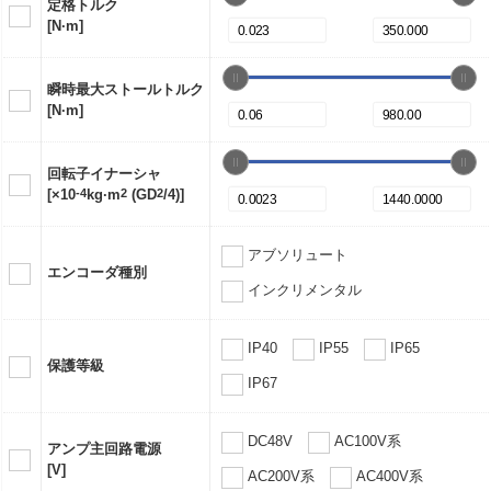
定格トルク
[N·m]
瞬時最大ストールトルク
[N·m]
回転子イナーシャ
[×10
-4
kg·m
2
(GD
2
/4)]
アブソリュート
エンコーダ種別
インクリメンタル
IP40
IP55
IP65
保護等級
IP67
DC48V
AC100V系
アンプ主回路電源
[V]
AC200V系
AC400V系