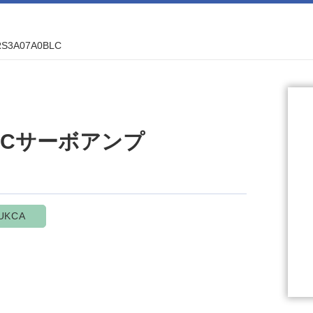
RS3A07A0BLC
l ACサーボアンプ
UKCA