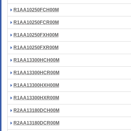
R1AA10250FCH00M
R1AA10250FCR00M
R1AA10250FXH00M
R1AA10250FXR00M
R1AA13300HCH00M
R1AA13300HCR00M
R1AA13300HXH00M
R1AA13300HXR00M
R2AA13180DCH00M
R2AA13180DCR00M