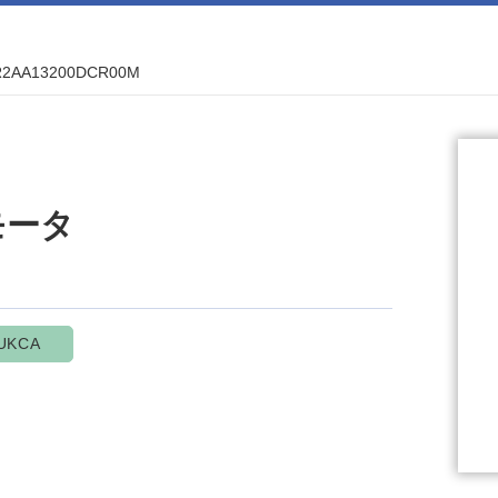
R2AA13200DCR00M
モータ
UKCA