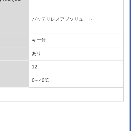
バッテリレスアブソリュート
キー付
あり
12
0～40℃