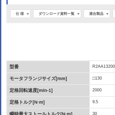
仕 様
ダウンロード資料一覧
適合製品
型番
R2AA1320
モータフランジサイズ[mm]
□130
定格回転速度[min-1]
2000
定格トルク[N·m]
9.5
瞬時最大ストールトルク[N·m]
30