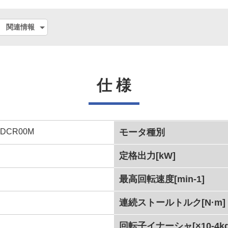
関連情報
仕 様
0DCR00M
モータ種別
定格出力[kW]
最高回転速度[min-1]
連続ストールトルク[N·m]
回転子イナーシャ[×10-4kg·