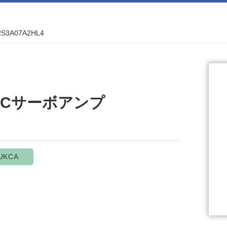
RS3A07A2HL4
l ACサーボアンプ
UKCA