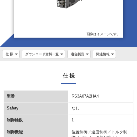
画像はイメージです。
仕 様
ダウンロード資料一覧
適合製品
関連情報
仕 様
型番
RS3A07A2HA4
Safety
なし
制御軸数
1
制御機能
位置制御／速度制御／トルク制