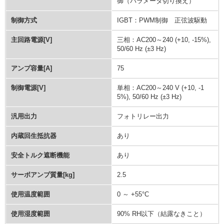
御（パラメータ切り換え）
制御方式
IGBT：PWM制御 正弦波駆動
主回路電源[V]
三相：AC200～240 (+10, -15%),
50/60 Hz (±3 Hz)
アンプ容量[A]
75
制御電源[V]
単相：AC200～240 V (+10, -1
5%), 50/60 Hz (±3 Hz)
汎用出力
フォトリレー出力
内蔵回生抵抗器
あり
安全トルク遮断機能
あり
サーボアンプ質量[kg]
2.5
使用温度範囲
0 ～ +55°C
使用湿度範囲
90% RH以下（結露なきこと）