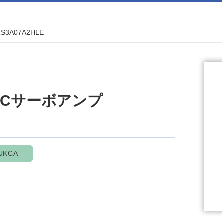
RS3A07A2HLE
l ACサーボアンプ
UKCA