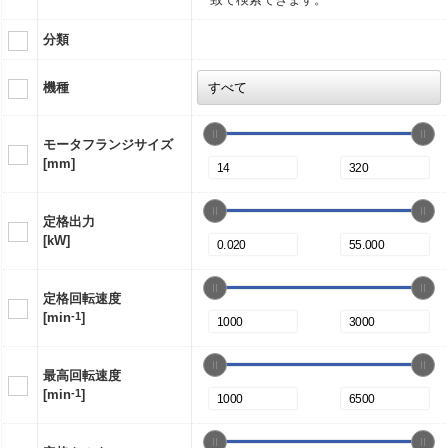
分類
機種
モータフランジサイズ
[mm]
定格出力
[kW]
定格回転速度
[min
-1
]
最高回転速度
[min
-1
]