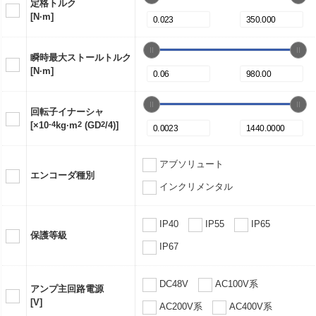
定格トルク
[N·m]
瞬時最大ストールトルク
[N·m]
回転子イナーシャ
[×10
-4
kg·m
2
(GD
2
/4)]
アブソリュート
エンコーダ種別
インクリメンタル
IP40
IP55
IP65
保護等級
IP67
DC48V
AC100V系
アンプ主回路電源
[V]
AC200V系
AC400V系