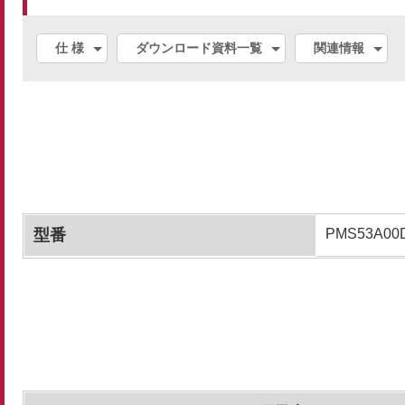
仕 様
ダウンロード資料一覧
関連情報
型番
PMS53A00D