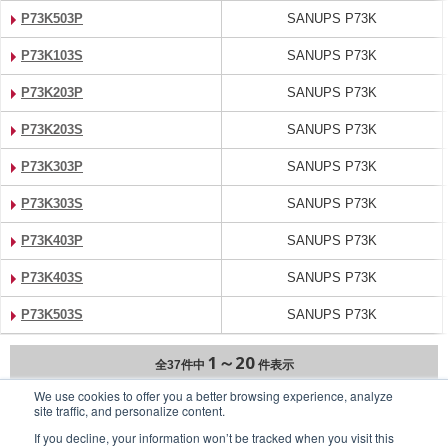
P73K503P
SANUPS P73K
P73K103S
SANUPS P73K
P73K203P
SANUPS P73K
P73K203S
SANUPS P73K
P73K303P
SANUPS P73K
P73K303S
SANUPS P73K
P73K403P
SANUPS P73K
P73K403S
SANUPS P73K
P73K503S
SANUPS P73K
1～20
全37件中
件表示
We use cookies to offer you a better browsing experience, analyze
site traffic, and personalize content.
次へ
If you decline, your information won’t be tracked when you visit this