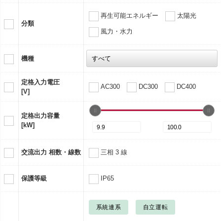
再生可能エネルギー
太陽光
分類
風力・水力
機種
定格入力電圧
AC300
DC300
DC400
[V]
定格出力容量
[kW]
交流出力 相数・線数
三相 3 線
保護等級
IP65
系統連系
自立運転