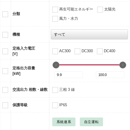
再生可能エネルギー
太陽光
分類
風力・水力
機種
定格入力電圧
AC300
DC300
DC400
[V]
定格出力容量
[kW]
交流出力 相数・線数
三相 3 線
保護等級
IP65
系統連系
自立運転