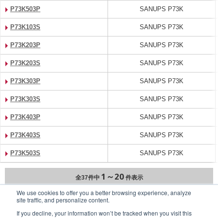
P73K503P
SANUPS P73K
P73K103S
SANUPS P73K
P73K203P
SANUPS P73K
P73K203S
SANUPS P73K
P73K303P
SANUPS P73K
P73K303S
SANUPS P73K
P73K403P
SANUPS P73K
P73K403S
SANUPS P73K
P73K503S
SANUPS P73K
1～20
全37件中
件表示
We use cookies to offer you a better browsing experience, analyze
site traffic, and personalize content.
次へ
If you decline, your information won’t be tracked when you visit this